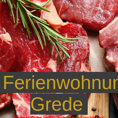
/ Ferienwohnun
Grede
Unser Hofladen bleibt vorübergehend geschlossen!